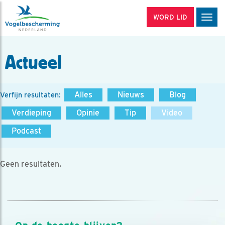
WORD LID
Men
Actueel
Alles
Nieuws
Blog
Verfijn resultaten:
Verdieping
Opinie
Tip
Video
Podcast
Geen resultaten.