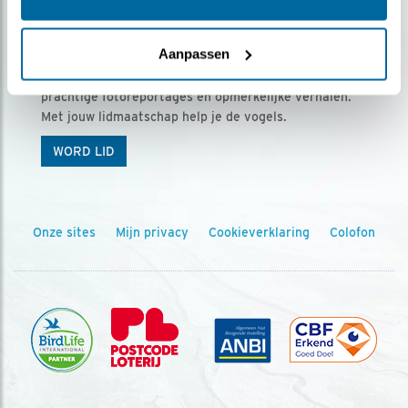
Ontvang 5 x Vogels voor € 36,00 per jaar
Aanpassen
Vogels is het tijdschrift voor onze leden, met
prachtige fotoreportages en opmerkelijke verhalen.
Met jouw lidmaatschap help je de vogels.
WORD LID
Onze sites
Mijn privacy
Cookieverklaring
Colofon