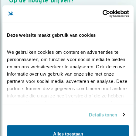
Op de hoogte blijven?
Meld je aan en ontvang nieuws, inspiratie, acties en tips
over vogels en activiteiten van Vogelbescherming.
AANMELDEN VOGELNIEUWS
Deze website maakt gebruik van cookies
Volg ons via social media
We gebruiken cookies om content en advertenties te 
personaliseren, om functies voor social media te bieden 
en om ons websiteverkeer te analyseren. Ook delen we 
informatie over uw gebruik van onze site met onze 
partners voor social media, adverteren en analyse. Deze 
partners kunnen deze gegevens combineren met andere 
informatie die u aan ze heeft verstrekt of die ze hebben 
verzameld op basis van uw gebruik van hun services.
Details tonen
Alles toestaan