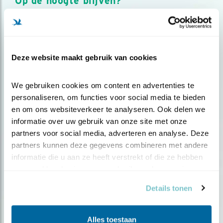
Op de hoogte blijven?
Meld je aan en ontvang nieuws, inspiratie, acties en tips
over vogels en activiteiten van Vogelbescherming.
AANMELDEN VOGELNIEUWS
Deze website maakt gebruik van cookies
Volg ons via social media
We gebruiken cookies om content en advertenties te 
personaliseren, om functies voor social media te bieden 
en om ons websiteverkeer te analyseren. Ook delen we 
informatie over uw gebruik van onze site met onze 
partners voor social media, adverteren en analyse. Deze 
partners kunnen deze gegevens combineren met andere 
informatie die u aan ze heeft verstrekt of die ze hebben 
verzameld op basis van uw gebruik van hun services.
Details tonen
Alles toestaan