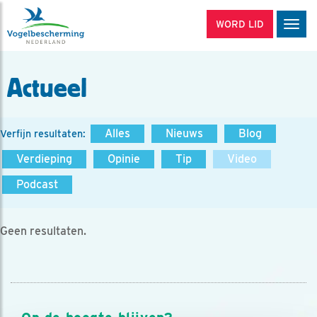
WORD LID
Men
Actueel
Alles
Nieuws
Blog
Verfijn resultaten:
Verdieping
Opinie
Tip
Video
Podcast
Geen resultaten.