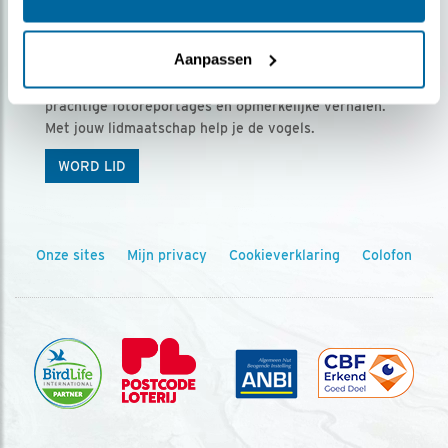
Ontvang 5 x Vogels voor € 36,00 per jaar
Aanpassen
Vogels is het tijdschrift voor onze leden, met
prachtige fotoreportages en opmerkelijke verhalen.
Met jouw lidmaatschap help je de vogels.
WORD LID
Onze sites
Mijn privacy
Cookieverklaring
Colofon