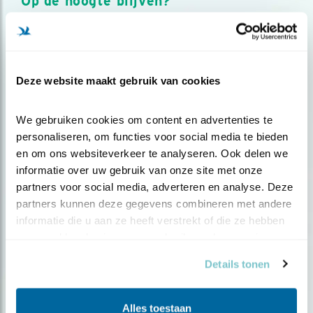
Op de hoogte blijven?
Meld je aan en ontvang nieuws, inspiratie, acties en tips
over vogels en activiteiten van Vogelbescherming.
AANMELDEN VOGELNIEUWS
Deze website maakt gebruik van cookies
Volg ons via social media
We gebruiken cookies om content en advertenties te 
personaliseren, om functies voor social media te bieden 
en om ons websiteverkeer te analyseren. Ook delen we 
informatie over uw gebruik van onze site met onze 
partners voor social media, adverteren en analyse. Deze 
partners kunnen deze gegevens combineren met andere 
informatie die u aan ze heeft verstrekt of die ze hebben 
verzameld op basis van uw gebruik van hun services.
Details tonen
Alles toestaan