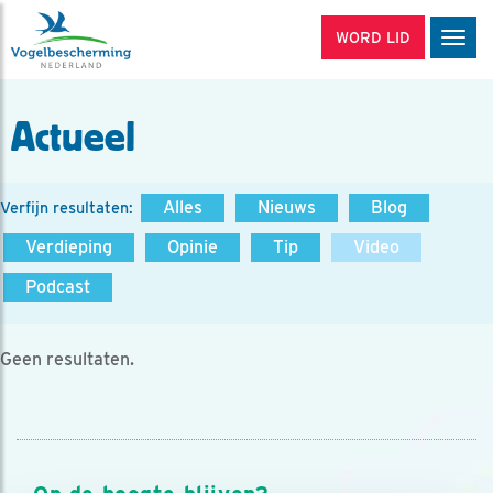
WORD LID
Men
Actueel
Alles
Nieuws
Blog
Verfijn resultaten:
Verdieping
Opinie
Tip
Video
Podcast
Geen resultaten.