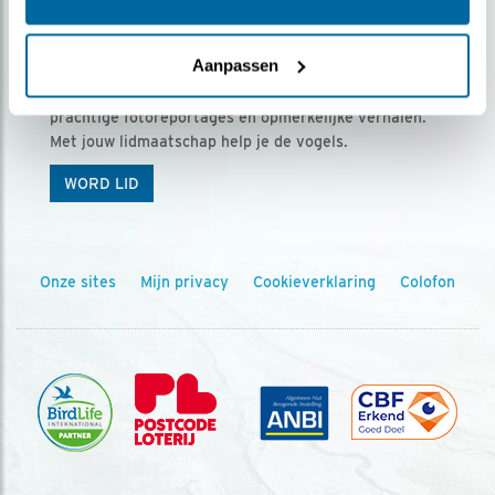
Ontvang 5 x Vogels voor € 36,00 per jaar
Aanpassen
Vogels is het tijdschrift voor onze leden, met
prachtige fotoreportages en opmerkelijke verhalen.
Met jouw lidmaatschap help je de vogels.
WORD LID
Onze sites
Mijn privacy
Cookieverklaring
Colofon