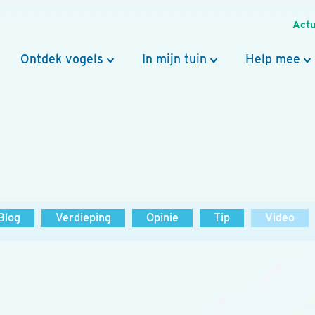
Actu
Ontdek vogels
In mijn tuin
Help mee
Blog
Verdieping
Opinie
Tip
Video