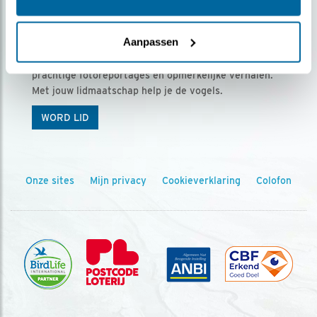
Ontvang 5 x Vogels voor € 36,00 per jaar
Aanpassen
Vogels is het tijdschrift voor onze leden, met
prachtige fotoreportages en opmerkelijke verhalen.
Met jouw lidmaatschap help je de vogels.
WORD LID
Onze sites
Mijn privacy
Cookieverklaring
Colofon