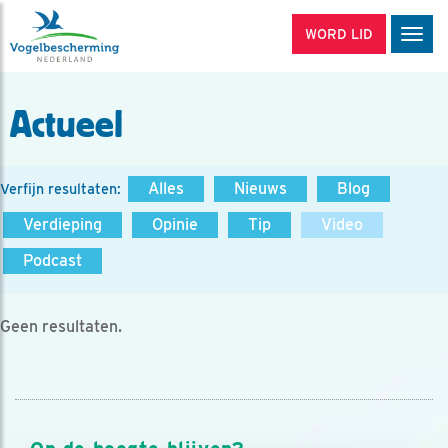
WORD LID
Men
Actueel
Alles
Nieuws
Blog
Verfijn resultaten:
Verdieping
Opinie
Tip
Video
Podcast
Geen resultaten.