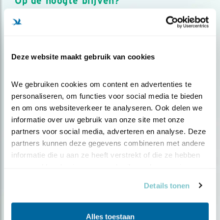
Op de hoogte blijven?
Meld je aan en ontvang nieuws, inspiratie, acties en tips
over vogels en activiteiten van Vogelbescherming.
AANMELDEN VOGELNIEUWS
Deze website maakt gebruik van cookies
Volg ons via social media
We gebruiken cookies om content en advertenties te 
personaliseren, om functies voor social media te bieden 
en om ons websiteverkeer te analyseren. Ook delen we 
informatie over uw gebruik van onze site met onze 
partners voor social media, adverteren en analyse. Deze 
partners kunnen deze gegevens combineren met andere 
informatie die u aan ze heeft verstrekt of die ze hebben 
verzameld op basis van uw gebruik van hun services.
Details tonen
Alles toestaan