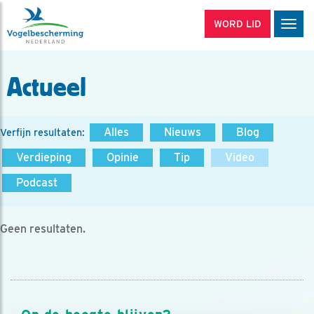
WORD LID
Men
Actueel
Alles
Nieuws
Blog
Verfijn resultaten:
Verdieping
Opinie
Tip
Video
Podcast
Geen resultaten.