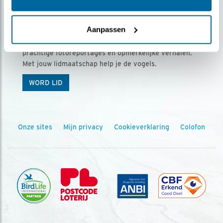
Ontvang 5 x Vogels voor € 36,00 per jaar
Aanpassen
Vogels is het tijdschrift voor onze leden, met
prachtige fotoreportages en opmerkelijke verhalen.
Met jouw lidmaatschap help je de vogels.
WORD LID
Onze sites
Mijn privacy
Cookieverklaring
Colofon