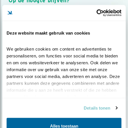
Op de hoogte blijven?
Meld je aan en ontvang nieuws, inspiratie, acties en tips
over vogels en activiteiten van Vogelbescherming.
AANMELDEN VOGELNIEUWS
Deze website maakt gebruik van cookies
Volg ons via social media
We gebruiken cookies om content en advertenties te 
personaliseren, om functies voor social media te bieden 
en om ons websiteverkeer te analyseren. Ook delen we 
informatie over uw gebruik van onze site met onze 
partners voor social media, adverteren en analyse. Deze 
partners kunnen deze gegevens combineren met andere 
informatie die u aan ze heeft verstrekt of die ze hebben 
verzameld op basis van uw gebruik van hun services.
Details tonen
Alles toestaan