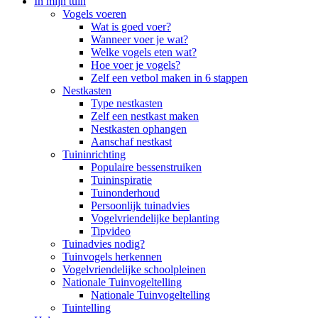
In mijn tuin
Vogels voeren
Wat is goed voer?
Wanneer voer je wat?
Welke vogels eten wat?
Hoe voer je vogels?
Zelf een vetbol maken in 6 stappen
Nestkasten
Type nestkasten
Zelf een nestkast maken
Nestkasten ophangen
Aanschaf nestkast
Tuininrichting
Populaire bessenstruiken
Tuininspiratie
Tuinonderhoud
Persoonlijk tuinadvies
Vogelvriendelijke beplanting
Tipvideo
Tuinadvies nodig?
Tuinvogels herkennen
Vogelvriendelijke schoolpleinen
Nationale Tuinvogeltelling
Nationale Tuinvogeltelling
Tuintelling