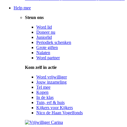
Help mee
Steun ons
Word lid
Doneer nu
Juniorlid
Periodiek schenken
Grote giften
Nalaten
Word partner
Kom zelf in actie
Word vrijwilliger
Jouw inzameling
Tel mee
Kopen
In de klas
Tuin, erf & huis
Kijkers voor Kijkers
Nico de Haan Vogelfonds