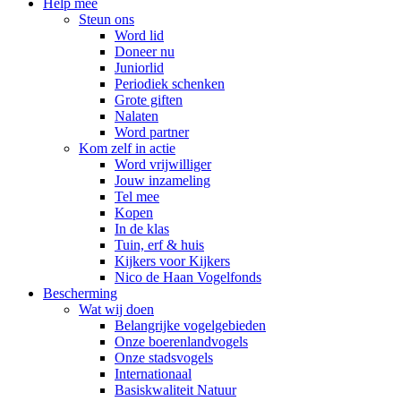
Help mee
Steun ons
Word lid
Doneer nu
Juniorlid
Periodiek schenken
Grote giften
Nalaten
Word partner
Kom zelf in actie
Word vrijwilliger
Jouw inzameling
Tel mee
Kopen
In de klas
Tuin, erf & huis
Kijkers voor Kijkers
Nico de Haan Vogelfonds
Bescherming
Wat wij doen
Belangrijke vogelgebieden
Onze boerenlandvogels
Onze stadsvogels
Internationaal
Basiskwaliteit Natuur