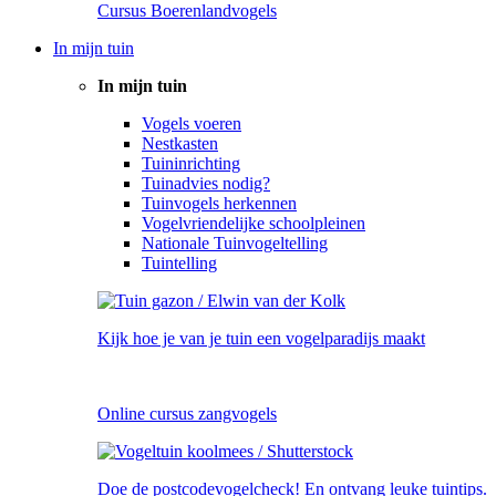
Cursus Boerenlandvogels
In mijn tuin
In mijn tuin
Vogels voeren
Nestkasten
Tuininrichting
Tuinadvies nodig?
Tuinvogels herkennen
Vogelvriendelijke schoolpleinen
Nationale Tuinvogeltelling
Tuintelling
Kijk hoe je van je tuin een vogelparadijs maakt
Online cursus zangvogels
Doe de postcodevogelcheck! En ontvang leuke tuintips.