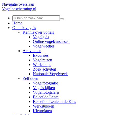
Navigatie overslaan
Vogelbescherming.nl
Home
Ontdek vogels
Kennis over vogels
Vogelgids
Online vogelcursussen
Vogelweetjes
Activiteiten
Excursies
Vogelreizen
Workshops
Zoek activiteit
Nationale Vogelweek
Zelf doen
Vogelfotografie
Vogels kijken
Vogelfotogalerij
Beleef de Lente
Beleef de Lente in de Klas
Werkstukken
Kleurplaten