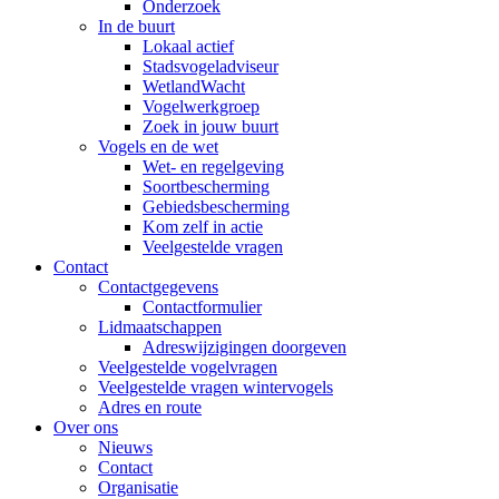
Onderzoek
In de buurt
Lokaal actief
Stadsvogeladviseur
WetlandWacht
Vogelwerkgroep
Zoek in jouw buurt
Vogels en de wet
Wet- en regelgeving
Soortbescherming
Gebiedsbescherming
Kom zelf in actie
Veelgestelde vragen
Contact
Contactgegevens
Contactformulier
Lidmaatschappen
Adreswijzigingen doorgeven
Veelgestelde vogelvragen
Veelgestelde vragen wintervogels
Adres en route
Over ons
Nieuws
Contact
Organisatie