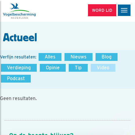
WORD LID
Men
Actueel
Alles
Nieuws
Blog
Verfijn resultaten:
Verdieping
Opinie
Tip
Video
Podcast
Geen resultaten.