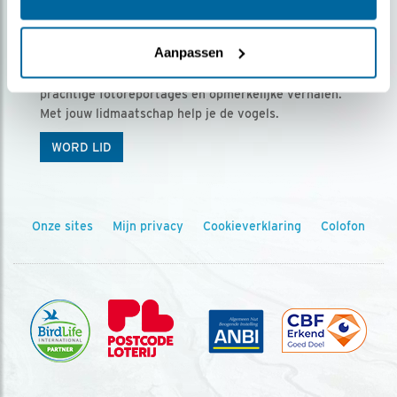
Ontvang 5 x Vogels voor € 36,00 per jaar
Aanpassen
Vogels is het tijdschrift voor onze leden, met
prachtige fotoreportages en opmerkelijke verhalen.
Met jouw lidmaatschap help je de vogels.
WORD LID
Onze sites
Mijn privacy
Cookieverklaring
Colofon