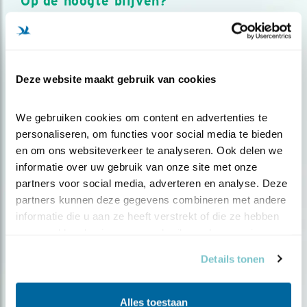
Op de hoogte blijven?
Meld je aan en ontvang nieuws, inspiratie, acties en tips
over vogels en activiteiten van Vogelbescherming.
AANMELDEN VOGELNIEUWS
Deze website maakt gebruik van cookies
Volg ons via social media
We gebruiken cookies om content en advertenties te 
personaliseren, om functies voor social media te bieden 
en om ons websiteverkeer te analyseren. Ook delen we 
informatie over uw gebruik van onze site met onze 
partners voor social media, adverteren en analyse. Deze 
partners kunnen deze gegevens combineren met andere 
informatie die u aan ze heeft verstrekt of die ze hebben 
verzameld op basis van uw gebruik van hun services.
Details tonen
Alles toestaan