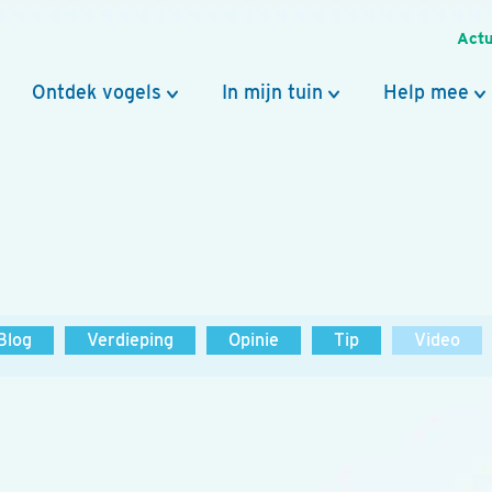
Actu
Ontdek vogels
In mijn tuin
Help mee
Blog
Verdieping
Opinie
Tip
Video