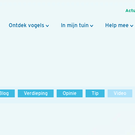
Actu
Ontdek vogels
In mijn tuin
Help mee
Blog
Verdieping
Opinie
Tip
Video