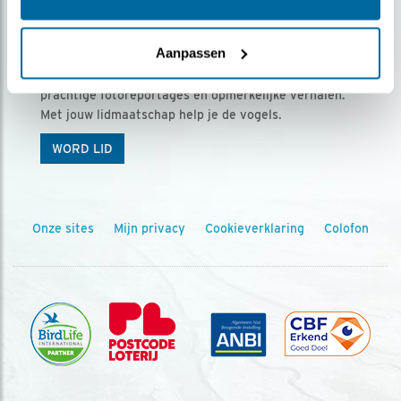
Ontvang 5 x Vogels voor € 36,00 per jaar
Aanpassen
Vogels is het tijdschrift voor onze leden, met
prachtige fotoreportages en opmerkelijke verhalen.
Met jouw lidmaatschap help je de vogels.
WORD LID
Onze sites
Mijn privacy
Cookieverklaring
Colofon