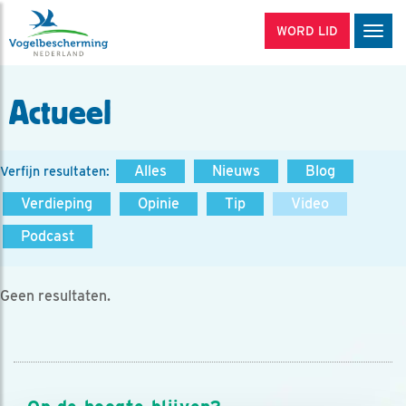
WORD LID
Men
Actueel
Alles
Nieuws
Blog
Verfijn resultaten:
Verdieping
Opinie
Tip
Video
Podcast
Geen resultaten.