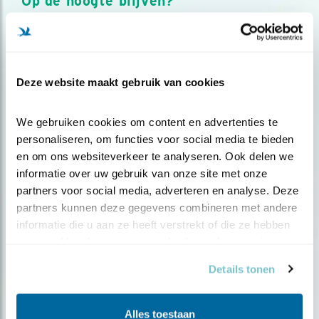
Op de hoogte blijven?
Meld je aan en ontvang nieuws, inspiratie, acties en tips
over vogels en activiteiten van Vogelbescherming.
AANMELDEN VOGELNIEUWS
Deze website maakt gebruik van cookies
Volg ons via social media
We gebruiken cookies om content en advertenties te 
personaliseren, om functies voor social media te bieden 
en om ons websiteverkeer te analyseren. Ook delen we 
informatie over uw gebruik van onze site met onze 
partners voor social media, adverteren en analyse. Deze 
partners kunnen deze gegevens combineren met andere 
informatie die u aan ze heeft verstrekt of die ze hebben 
verzameld op basis van uw gebruik van hun services.
Details tonen
Alles toestaan