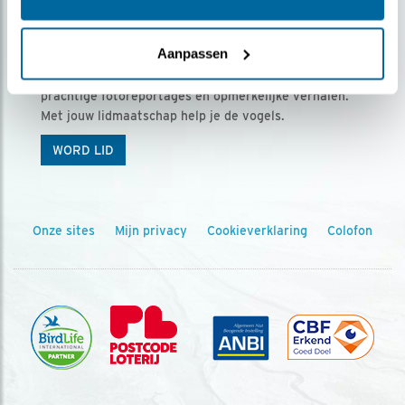
Ontvang 5 x Vogels voor € 36,00 per jaar
Aanpassen
Vogels is het tijdschrift voor onze leden, met
prachtige fotoreportages en opmerkelijke verhalen.
Met jouw lidmaatschap help je de vogels.
WORD LID
Onze sites
Mijn privacy
Cookieverklaring
Colofon