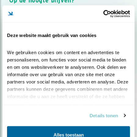
Op de hoogte blijven?
Meld je aan en ontvang nieuws, inspiratie, acties en tips
over vogels en activiteiten van Vogelbescherming.
AANMELDEN VOGELNIEUWS
Deze website maakt gebruik van cookies
Volg ons via social media
We gebruiken cookies om content en advertenties te 
personaliseren, om functies voor social media te bieden 
en om ons websiteverkeer te analyseren. Ook delen we 
informatie over uw gebruik van onze site met onze 
partners voor social media, adverteren en analyse. Deze 
partners kunnen deze gegevens combineren met andere 
informatie die u aan ze heeft verstrekt of die ze hebben 
verzameld op basis van uw gebruik van hun services.
Details tonen
Alles toestaan