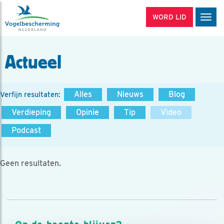
WORD LID
Men
Actueel
Alles
Nieuws
Blog
Verfijn resultaten:
Verdieping
Opinie
Tip
Video
Podcast
Geen resultaten.