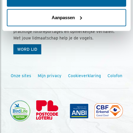
Ontvang 5 x Vogels voor € 36,00 per jaar
Aanpassen
Vogels is het tijdschrift voor onze leden, met
prachtige fotoreportages en opmerkelijke verhalen.
Met jouw lidmaatschap help je de vogels.
WORD LID
Onze sites
Mijn privacy
Cookieverklaring
Colofon