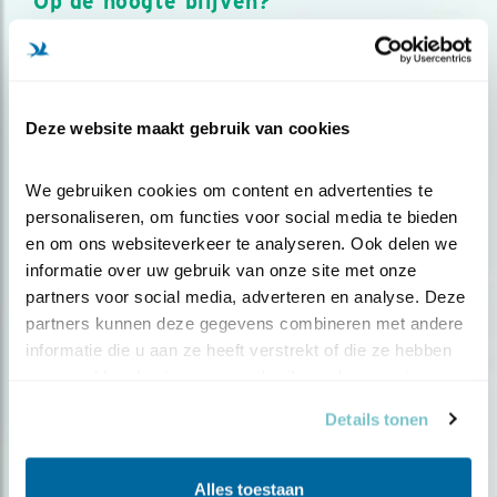
Op de hoogte blijven?
Meld je aan en ontvang nieuws, inspiratie, acties en tips
over vogels en activiteiten van Vogelbescherming.
AANMELDEN VOGELNIEUWS
Deze website maakt gebruik van cookies
Volg ons via social media
We gebruiken cookies om content en advertenties te 
personaliseren, om functies voor social media te bieden 
en om ons websiteverkeer te analyseren. Ook delen we 
informatie over uw gebruik van onze site met onze 
partners voor social media, adverteren en analyse. Deze 
partners kunnen deze gegevens combineren met andere 
informatie die u aan ze heeft verstrekt of die ze hebben 
verzameld op basis van uw gebruik van hun services.
Details tonen
Alles toestaan