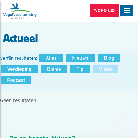
WORD LID
Men
Actueel
Alles
Nieuws
Blog
Verfijn resultaten:
Verdieping
Opinie
Tip
Video
Podcast
Geen resultaten.