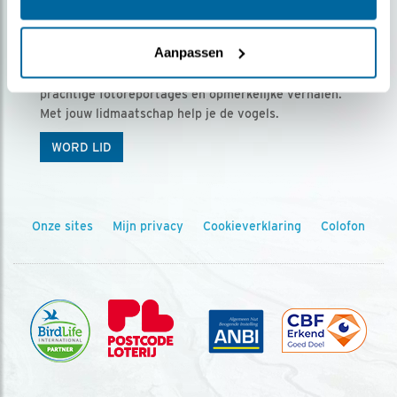
Ontvang 5 x Vogels voor € 36,00 per jaar
Aanpassen
Vogels is het tijdschrift voor onze leden, met
prachtige fotoreportages en opmerkelijke verhalen.
Met jouw lidmaatschap help je de vogels.
WORD LID
Onze sites
Mijn privacy
Cookieverklaring
Colofon