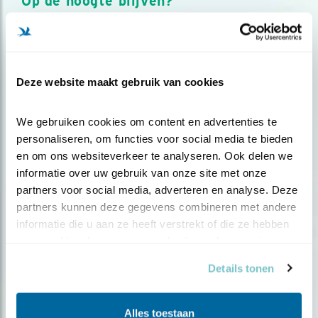
Op de hoogte blijven?
Meld je aan en ontvang nieuws, inspiratie, acties en tips
over vogels en activiteiten van Vogelbescherming.
AANMELDEN VOGELNIEUWS
Deze website maakt gebruik van cookies
Volg ons via social media
We gebruiken cookies om content en advertenties te 
personaliseren, om functies voor social media te bieden 
en om ons websiteverkeer te analyseren. Ook delen we 
informatie over uw gebruik van onze site met onze 
partners voor social media, adverteren en analyse. Deze 
partners kunnen deze gegevens combineren met andere 
informatie die u aan ze heeft verstrekt of die ze hebben 
verzameld op basis van uw gebruik van hun services.
Details tonen
Alles toestaan