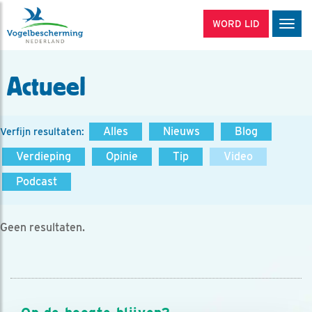
WORD LID
Men
Actueel
Alles
Nieuws
Blog
Verfijn resultaten:
Verdieping
Opinie
Tip
Video
Podcast
Geen resultaten.