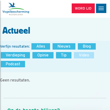
WORD LID
Men
Actueel
Alles
Nieuws
Blog
Verfijn resultaten:
Verdieping
Opinie
Tip
Video
Podcast
Geen resultaten.