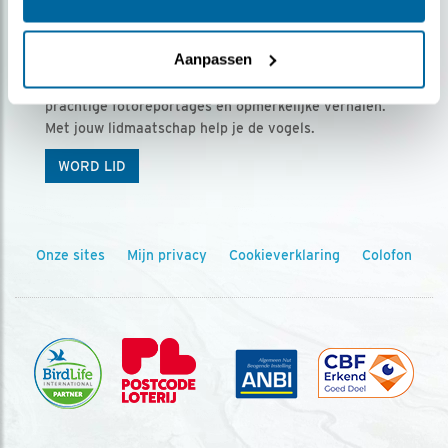
Ontvang 5 x Vogels voor € 36,00 per jaar
Aanpassen
Vogels is het tijdschrift voor onze leden, met
prachtige fotoreportages en opmerkelijke verhalen.
Met jouw lidmaatschap help je de vogels.
WORD LID
Onze sites
Mijn privacy
Cookieverklaring
Colofon