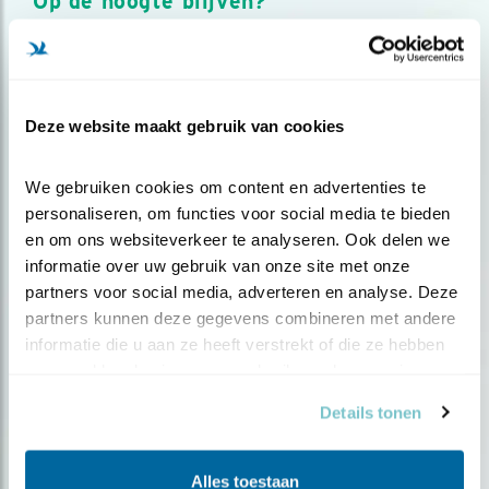
Op de hoogte blijven?
Meld je aan en ontvang nieuws, inspiratie, acties en tips
over vogels en activiteiten van Vogelbescherming.
AANMELDEN VOGELNIEUWS
Deze website maakt gebruik van cookies
Volg ons via social media
We gebruiken cookies om content en advertenties te 
personaliseren, om functies voor social media te bieden 
en om ons websiteverkeer te analyseren. Ook delen we 
informatie over uw gebruik van onze site met onze 
partners voor social media, adverteren en analyse. Deze 
partners kunnen deze gegevens combineren met andere 
informatie die u aan ze heeft verstrekt of die ze hebben 
verzameld op basis van uw gebruik van hun services.
Details tonen
Alles toestaan