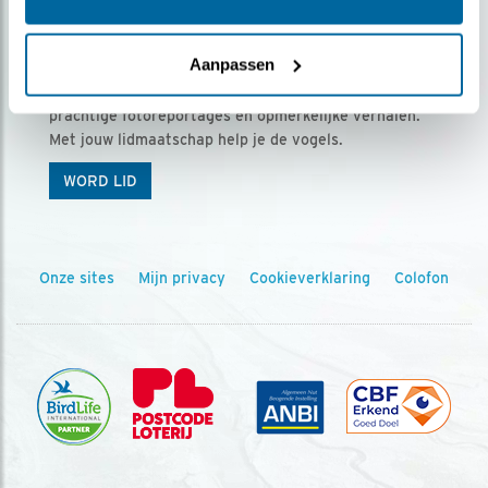
Ontvang 5 x Vogels voor € 36,00 per jaar
Aanpassen
Vogels is het tijdschrift voor onze leden, met
prachtige fotoreportages en opmerkelijke verhalen.
Met jouw lidmaatschap help je de vogels.
WORD LID
Onze sites
Mijn privacy
Cookieverklaring
Colofon