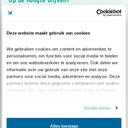
Op de hoogte blijven?
Meld je aan en ontvang nieuws, inspiratie, acties en tips
over vogels en activiteiten van Vogelbescherming.
AANMELDEN VOGELNIEUWS
Deze website maakt gebruik van cookies
Volg ons via social media
We gebruiken cookies om content en advertenties te 
personaliseren, om functies voor social media te bieden 
en om ons websiteverkeer te analyseren. Ook delen we 
informatie over uw gebruik van onze site met onze 
partners voor social media, adverteren en analyse. Deze 
partners kunnen deze gegevens combineren met andere 
informatie die u aan ze heeft verstrekt of die ze hebben 
verzameld op basis van uw gebruik van hun services.
Details tonen
Alles toestaan