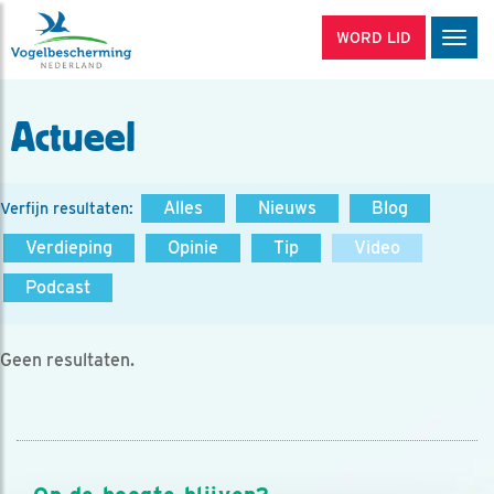
WORD LID
Men
Actueel
Alles
Nieuws
Blog
Verfijn resultaten:
Verdieping
Opinie
Tip
Video
Podcast
Geen resultaten.