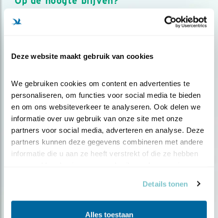
Op de hoogte blijven?
Meld je aan en ontvang nieuws, inspiratie, acties en tips
over vogels en activiteiten van Vogelbescherming.
AANMELDEN VOGELNIEUWS
Deze website maakt gebruik van cookies
Volg ons via social media
We gebruiken cookies om content en advertenties te 
personaliseren, om functies voor social media te bieden 
en om ons websiteverkeer te analyseren. Ook delen we 
informatie over uw gebruik van onze site met onze 
partners voor social media, adverteren en analyse. Deze 
partners kunnen deze gegevens combineren met andere 
informatie die u aan ze heeft verstrekt of die ze hebben 
verzameld op basis van uw gebruik van hun services.
Details tonen
Alles toestaan