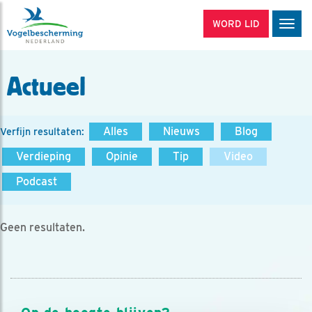
WORD LID
Men
Actueel
Alles
Nieuws
Blog
Verfijn resultaten:
Verdieping
Opinie
Tip
Video
Podcast
Geen resultaten.