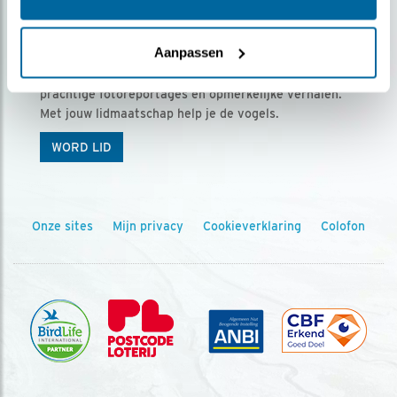
Ontvang 5 x Vogels voor € 36,00 per jaar
Aanpassen
Vogels is het tijdschrift voor onze leden, met
prachtige fotoreportages en opmerkelijke verhalen.
Met jouw lidmaatschap help je de vogels.
WORD LID
Onze sites
Mijn privacy
Cookieverklaring
Colofon