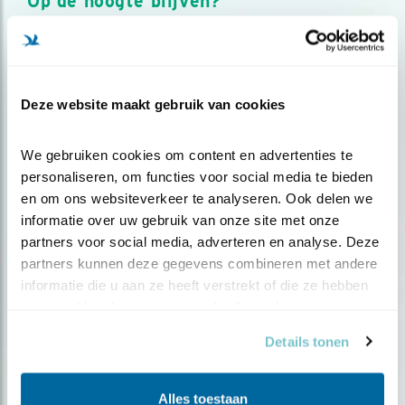
Op de hoogte blijven?
Meld je aan en ontvang nieuws, inspiratie, acties en tips
over vogels en activiteiten van Vogelbescherming.
AANMELDEN VOGELNIEUWS
Deze website maakt gebruik van cookies
Volg ons via social media
We gebruiken cookies om content en advertenties te 
personaliseren, om functies voor social media te bieden 
en om ons websiteverkeer te analyseren. Ook delen we 
informatie over uw gebruik van onze site met onze 
partners voor social media, adverteren en analyse. Deze 
partners kunnen deze gegevens combineren met andere 
informatie die u aan ze heeft verstrekt of die ze hebben 
verzameld op basis van uw gebruik van hun services.
Details tonen
Alles toestaan