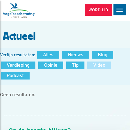
WORD LID
Men
Actueel
Alles
Nieuws
Blog
Verfijn resultaten:
Verdieping
Opinie
Tip
Video
Podcast
Geen resultaten.