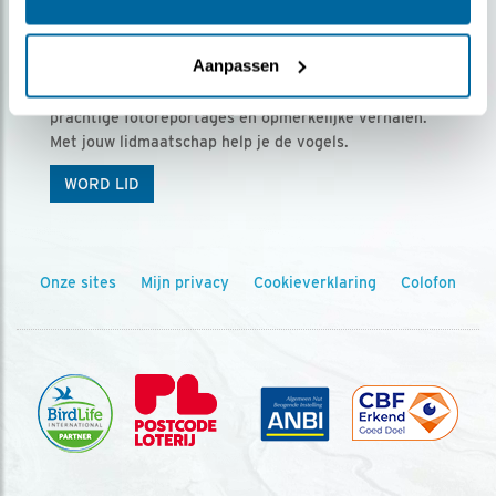
Ontvang 5 x Vogels voor € 36,00 per jaar
Aanpassen
Vogels is het tijdschrift voor onze leden, met
prachtige fotoreportages en opmerkelijke verhalen.
Met jouw lidmaatschap help je de vogels.
WORD LID
Onze sites
Mijn privacy
Cookieverklaring
Colofon