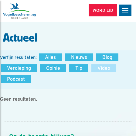
WORD LID
Men
Actueel
Alles
Nieuws
Blog
Verfijn resultaten:
Verdieping
Opinie
Tip
Video
Podcast
Geen resultaten.