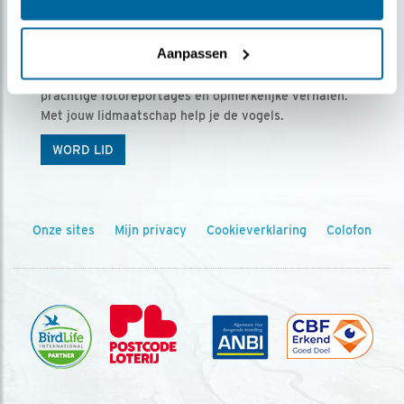
Ontvang 5 x Vogels voor € 36,00 per jaar
Aanpassen
Vogels is het tijdschrift voor onze leden, met
prachtige fotoreportages en opmerkelijke verhalen.
Met jouw lidmaatschap help je de vogels.
WORD LID
Onze sites
Mijn privacy
Cookieverklaring
Colofon