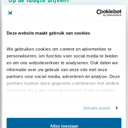
Op de hoogte blijven?
Meld je aan en ontvang nieuws, inspiratie, acties en tips
over vogels en activiteiten van Vogelbescherming.
AANMELDEN VOGELNIEUWS
Deze website maakt gebruik van cookies
Volg ons via social media
We gebruiken cookies om content en advertenties te 
personaliseren, om functies voor social media te bieden 
en om ons websiteverkeer te analyseren. Ook delen we 
informatie over uw gebruik van onze site met onze 
partners voor social media, adverteren en analyse. Deze 
partners kunnen deze gegevens combineren met andere 
informatie die u aan ze heeft verstrekt of die ze hebben 
verzameld op basis van uw gebruik van hun services.
Details tonen
Alles toestaan