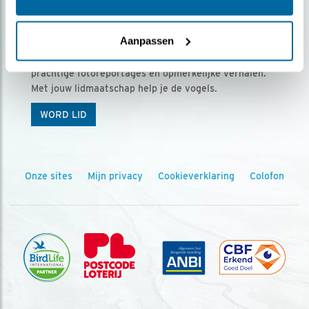
Ontvang 5 x Vogels voor € 36,00 per jaar
Aanpassen
Vogels is het tijdschrift voor onze leden, met
prachtige fotoreportages en opmerkelijke verhalen.
Met jouw lidmaatschap help je de vogels.
WORD LID
Onze sites
Mijn privacy
Cookieverklaring
Colofon