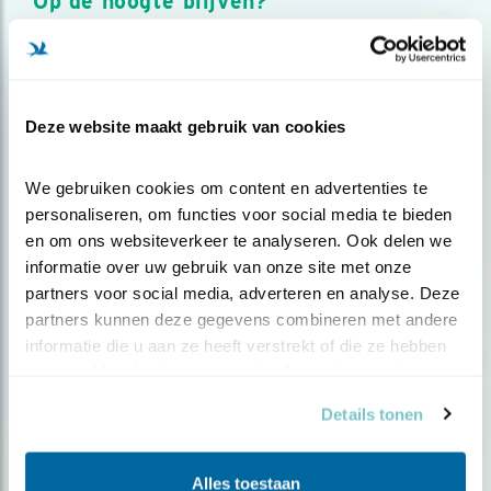
Op de hoogte blijven?
Meld je aan en ontvang nieuws, inspiratie, acties en tips
over vogels en activiteiten van Vogelbescherming.
AANMELDEN VOGELNIEUWS
Deze website maakt gebruik van cookies
Volg ons via social media
We gebruiken cookies om content en advertenties te 
personaliseren, om functies voor social media te bieden 
en om ons websiteverkeer te analyseren. Ook delen we 
informatie over uw gebruik van onze site met onze 
partners voor social media, adverteren en analyse. Deze 
partners kunnen deze gegevens combineren met andere 
informatie die u aan ze heeft verstrekt of die ze hebben 
verzameld op basis van uw gebruik van hun services.
Details tonen
Alles toestaan