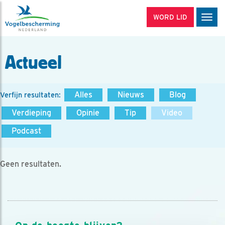
WORD LID
Men
Actueel
Alles
Nieuws
Blog
Verfijn resultaten:
Verdieping
Opinie
Tip
Video
Podcast
Geen resultaten.