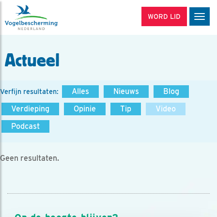
WORD LID
Men
Actueel
Alles
Nieuws
Blog
Verfijn resultaten:
Verdieping
Opinie
Tip
Video
Podcast
Geen resultaten.