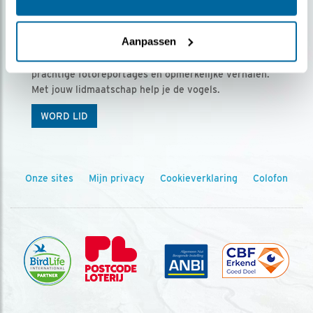
Ontvang 5 x Vogels voor € 36,00 per jaar
Aanpassen
Vogels is het tijdschrift voor onze leden, met
prachtige fotoreportages en opmerkelijke verhalen.
Met jouw lidmaatschap help je de vogels.
WORD LID
Onze sites
Mijn privacy
Cookieverklaring
Colofon