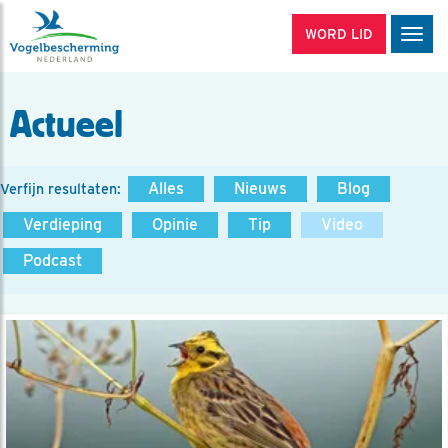
WORD LID
Men
Actueel
Alles
Nieuws
Blog
Verfijn resultaten:
Verdieping
Opinie
Tip
Video
Podcast