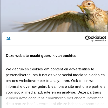
Deze website maakt gebruik van cookies
Video
We gebruiken cookies om content en advertenties te 
ORANJE VELDEN FUNEST VOOR
personaliseren, om functies voor social media te bieden en 
BIODIVERSITEIT
om ons websiteverkeer te analyseren. Ook delen we 
informatie over uw gebruik van onze site met onze partners 
08.04.19
voor social media, adverteren en analyse. Deze partners 
kunnen deze gegevens combineren met andere informatie 
die u aan ze heeft verstrekt of die ze hebben verzameld op 