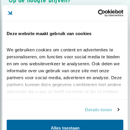
Op de hoogte blijven?
Meld je aan en ontvang nieuws, inspiratie, acties en tips
over vogels en activiteiten van Vogelbescherming.
AANMELDEN VOGELNIEUWS
Deze website maakt gebruik van cookies
Volg ons via social media
We gebruiken cookies om content en advertenties te 
personaliseren, om functies voor social media te bieden 
en om ons websiteverkeer te analyseren. Ook delen we 
informatie over uw gebruik van onze site met onze 
partners voor social media, adverteren en analyse. Deze 
partners kunnen deze gegevens combineren met andere 
informatie die u aan ze heeft verstrekt of die ze hebben 
verzameld op basis van uw gebruik van hun services.
Details tonen
Alles toestaan