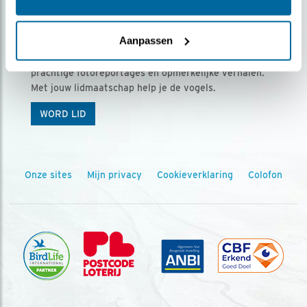
Ontvang 5 x Vogels voor € 36,00 per jaar
Aanpassen
Vogels is het tijdschrift voor onze leden, met
prachtige fotoreportages en opmerkelijke verhalen.
Met jouw lidmaatschap help je de vogels.
WORD LID
Onze sites
Mijn privacy
Cookieverklaring
Colofon