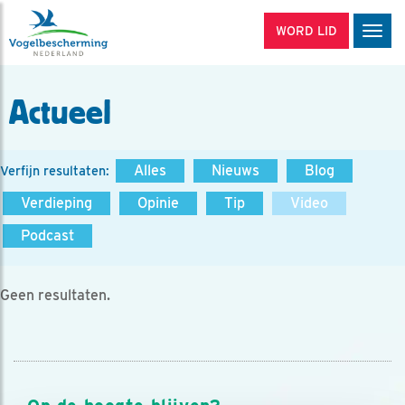
WORD LID
Men
Actueel
Alles
Nieuws
Blog
Verfijn resultaten:
Verdieping
Opinie
Tip
Video
Podcast
Geen resultaten.