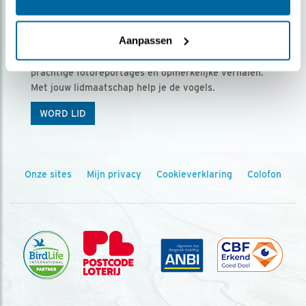
Ontvang 5 x Vogels voor € 36,00 per jaar
Aanpassen
Vogels is het tijdschrift voor onze leden, met
prachtige fotoreportages en opmerkelijke verhalen.
Met jouw lidmaatschap help je de vogels.
WORD LID
Onze sites
Mijn privacy
Cookieverklaring
Colofon