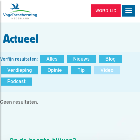
WORD LID
Men
Actueel
Alles
Nieuws
Blog
Verfijn resultaten:
Verdieping
Opinie
Tip
Video
Podcast
Geen resultaten.