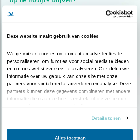
Op de hoogte blijven?
Meld je aan en ontvang nieuws, inspiratie, acties en tips
over vogels en activiteiten van Vogelbescherming.
AANMELDEN VOGELNIEUWS
Deze website maakt gebruik van cookies
Volg ons via social media
We gebruiken cookies om content en advertenties te 
personaliseren, om functies voor social media te bieden 
en om ons websiteverkeer te analyseren. Ook delen we 
informatie over uw gebruik van onze site met onze 
partners voor social media, adverteren en analyse. Deze 
partners kunnen deze gegevens combineren met andere 
informatie die u aan ze heeft verstrekt of die ze hebben 
verzameld op basis van uw gebruik van hun services.
Details tonen
Alles toestaan