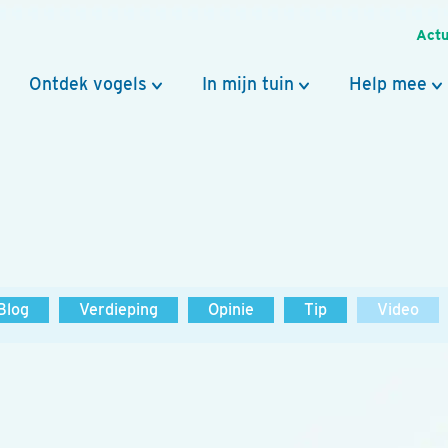
Actu
Ontdek vogels
In mijn tuin
Help mee
Blog
Verdieping
Opinie
Tip
Video