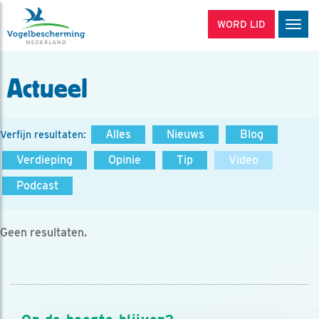
WORD LID
Men
Actueel
Alles
Nieuws
Blog
Verfijn resultaten:
Verdieping
Opinie
Tip
Video
Podcast
Geen resultaten.