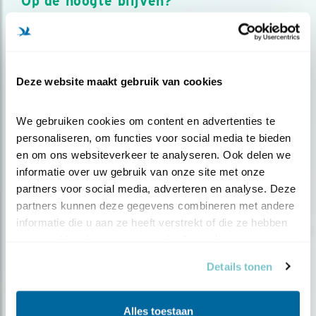
Op de hoogte blijven?
Meld je aan en ontvang nieuws, inspiratie, acties en tips
over vogels en activiteiten van Vogelbescherming.
AANMELDEN VOGELNIEUWS
Deze website maakt gebruik van cookies
Volg ons via social media
We gebruiken cookies om content en advertenties te 
personaliseren, om functies voor social media te bieden 
en om ons websiteverkeer te analyseren. Ook delen we 
informatie over uw gebruik van onze site met onze 
partners voor social media, adverteren en analyse. Deze 
partners kunnen deze gegevens combineren met andere 
informatie die u aan ze heeft verstrekt of die ze hebben 
verzameld op basis van uw gebruik van hun services.
Details tonen
Alles toestaan