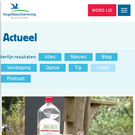
WORD LID
Men
Actueel
Alles
Nieuws
Blog
Verfijn resultaten:
Verdieping
Opinie
Tip
Video
Podcast