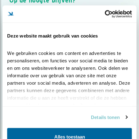
Op de hoogte blijven?
Meld je aan en ontvang nieuws, inspiratie, acties en tips
over vogels en activiteiten van Vogelbescherming.
AANMELDEN VOGELNIEUWS
Deze website maakt gebruik van cookies
Volg ons via social media
We gebruiken cookies om content en advertenties te 
personaliseren, om functies voor social media te bieden 
en om ons websiteverkeer te analyseren. Ook delen we 
informatie over uw gebruik van onze site met onze 
partners voor social media, adverteren en analyse. Deze 
partners kunnen deze gegevens combineren met andere 
informatie die u aan ze heeft verstrekt of die ze hebben 
verzameld op basis van uw gebruik van hun services.
Details tonen
Alles toestaan