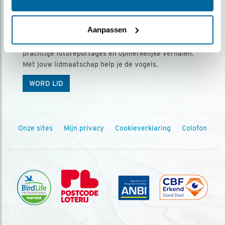
Ontvang 5 x Vogels voor € 36,00 per jaar
Aanpassen
Vogels is het tijdschrift voor onze leden, met
prachtige fotoreportages en opmerkelijke verhalen.
Met jouw lidmaatschap help je de vogels.
WORD LID
Onze sites
Mijn privacy
Cookieverklaring
Colofon