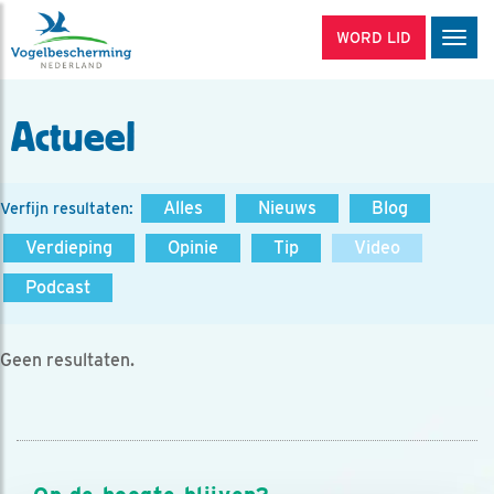
WORD LID
Men
Actueel
Alles
Nieuws
Blog
Verfijn resultaten:
Verdieping
Opinie
Tip
Video
Podcast
Geen resultaten.