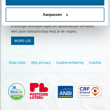
Ontvang 5 x Vogels voor € 36,00 per jaar
Aanpassen
Vogels is het tijdschrift voor onze leden, met
prachtige fotoreportages en opmerkelijke verhalen.
Met jouw lidmaatschap help je de vogels.
WORD LID
Onze sites
Mijn privacy
Cookieverklaring
Colofon