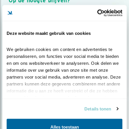
Op de hoogte blijven?
Meld je aan en ontvang nieuws, inspiratie, acties en tips
over vogels en activiteiten van Vogelbescherming.
AANMELDEN VOGELNIEUWS
Deze website maakt gebruik van cookies
Volg ons via social media
We gebruiken cookies om content en advertenties te 
personaliseren, om functies voor social media te bieden 
en om ons websiteverkeer te analyseren. Ook delen we 
informatie over uw gebruik van onze site met onze 
partners voor social media, adverteren en analyse. Deze 
partners kunnen deze gegevens combineren met andere 
informatie die u aan ze heeft verstrekt of die ze hebben 
verzameld op basis van uw gebruik van hun services.
Details tonen
Alles toestaan