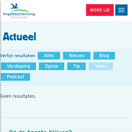
WORD LID
Men
Actueel
Alles
Nieuws
Blog
Verfijn resultaten:
Verdieping
Opinie
Tip
Video
Podcast
Geen resultaten.