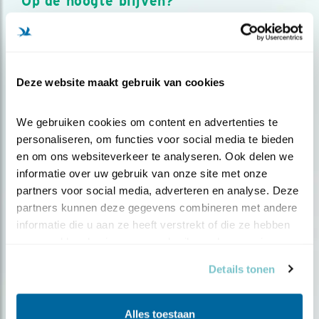
Op de hoogte blijven?
Meld je aan en ontvang nieuws, inspiratie, acties en tips
over vogels en activiteiten van Vogelbescherming.
AANMELDEN VOGELNIEUWS
Deze website maakt gebruik van cookies
Volg ons via social media
We gebruiken cookies om content en advertenties te 
personaliseren, om functies voor social media te bieden 
en om ons websiteverkeer te analyseren. Ook delen we 
informatie over uw gebruik van onze site met onze 
partners voor social media, adverteren en analyse. Deze 
partners kunnen deze gegevens combineren met andere 
informatie die u aan ze heeft verstrekt of die ze hebben 
verzameld op basis van uw gebruik van hun services.
Details tonen
Alles toestaan