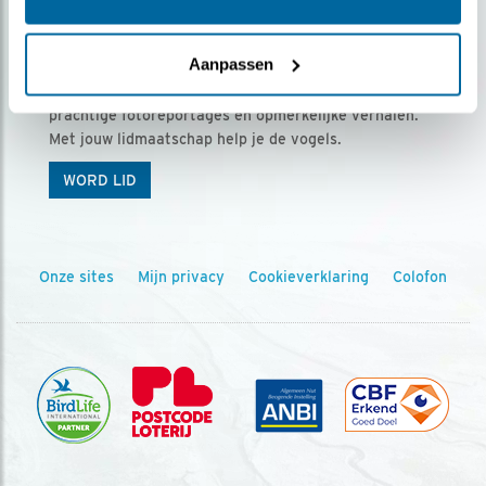
Ontvang 5 x Vogels voor € 36,00 per jaar
Aanpassen
Vogels is het tijdschrift voor onze leden, met
prachtige fotoreportages en opmerkelijke verhalen.
Met jouw lidmaatschap help je de vogels.
WORD LID
Onze sites
Mijn privacy
Cookieverklaring
Colofon