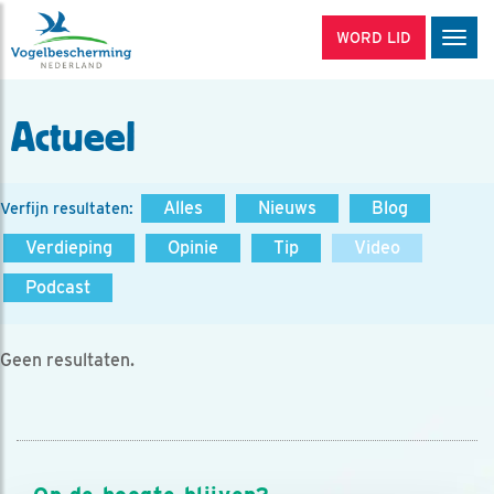
WORD LID
Men
Actueel
Alles
Nieuws
Blog
Verfijn resultaten:
Verdieping
Opinie
Tip
Video
Podcast
Geen resultaten.