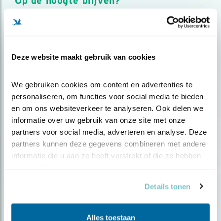
Op de hoogte blijven?
Meld je aan en ontvang nieuws, inspiratie, acties en tips
over vogels en activiteiten van Vogelbescherming.
AANMELDEN VOGELNIEUWS
Deze website maakt gebruik van cookies
Volg ons via social media
We gebruiken cookies om content en advertenties te 
personaliseren, om functies voor social media te bieden 
en om ons websiteverkeer te analyseren. Ook delen we 
informatie over uw gebruik van onze site met onze 
partners voor social media, adverteren en analyse. Deze 
partners kunnen deze gegevens combineren met andere 
informatie die u aan ze heeft verstrekt of die ze hebben 
verzameld op basis van uw gebruik van hun services.
Details tonen
Alles toestaan