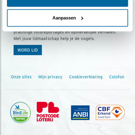
Ontvang 5 x Vogels voor € 36,00 per jaar
Aanpassen
Vogels is het tijdschrift voor onze leden, met
prachtige fotoreportages en opmerkelijke verhalen.
Met jouw lidmaatschap help je de vogels.
WORD LID
Onze sites
Mijn privacy
Cookieverklaring
Colofon