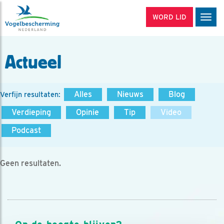
WORD LID
Men
Actueel
Alles
Nieuws
Blog
Verfijn resultaten:
Verdieping
Opinie
Tip
Video
Podcast
Geen resultaten.