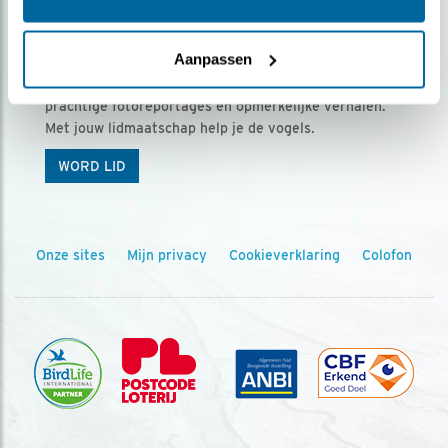
Ontvang 5 x Vogels voor € 36,00 per jaar
Aanpassen
Vogels is het tijdschrift voor onze leden, met
prachtige fotoreportages en opmerkelijke verhalen.
Met jouw lidmaatschap help je de vogels.
WORD LID
Onze sites
Mijn privacy
Cookieverklaring
Colofon