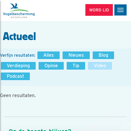
WORD LID
Men
Actueel
Alles
Nieuws
Blog
Verfijn resultaten:
Verdieping
Opinie
Tip
Video
Podcast
Geen resultaten.