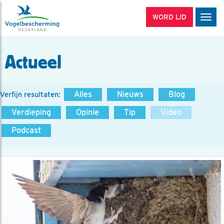
WORD LID
Men
Actueel
Alles
Nieuws
Blog
Verfijn resultaten:
Verdieping
Opinie
Tip
Video
Podcast