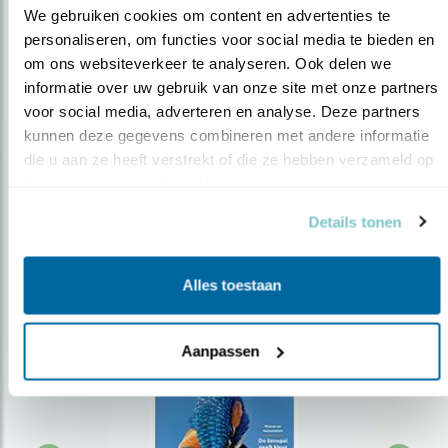
We gebruiken cookies om content en advertenties te 
personaliseren, om functies voor social media te bieden en 
om ons websiteverkeer te analyseren. Ook delen we 
Op de hoogte blijven?
informatie over uw gebruik van onze site met onze partners 
Meld je aan en ontvang nieuws, inspiratie, acties en tips
voor social media, adverteren en analyse. Deze partners 
over vogels en activiteiten van Vogelbescherming.
kunnen deze gegevens combineren met andere informatie 
die u aan ze heeft verstrekt of die ze hebben verzameld op 
AANMELDEN VOGELNIEUWS
basis van uw gebruik van hun services.
Details tonen
Volg ons via social media
Alles toestaan
Aanpassen