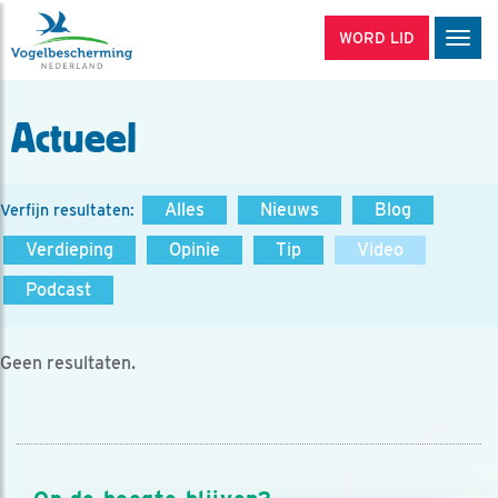
WORD LID
Men
Actueel
Alles
Nieuws
Blog
Verfijn resultaten:
Verdieping
Opinie
Tip
Video
Podcast
Geen resultaten.