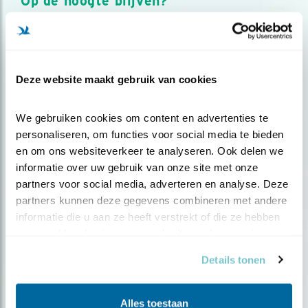
Op de hoogte blijven?
Meld je aan en ontvang nieuws, inspiratie, acties en tips
over vogels en activiteiten van Vogelbescherming.
AANMELDEN VOGELNIEUWS
Deze website maakt gebruik van cookies
Volg ons via social media
We gebruiken cookies om content en advertenties te 
personaliseren, om functies voor social media te bieden 
en om ons websiteverkeer te analyseren. Ook delen we 
informatie over uw gebruik van onze site met onze 
partners voor social media, adverteren en analyse. Deze 
partners kunnen deze gegevens combineren met andere 
informatie die u aan ze heeft verstrekt of die ze hebben 
verzameld op basis van uw gebruik van hun services.
Details tonen
Alles toestaan