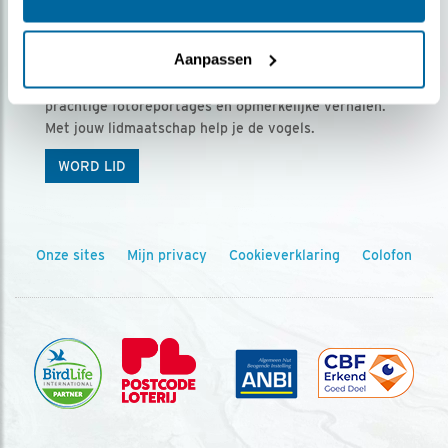
Ontvang 5 x Vogels voor € 36,00 per jaar
Aanpassen
Vogels is het tijdschrift voor onze leden, met
prachtige fotoreportages en opmerkelijke verhalen.
Met jouw lidmaatschap help je de vogels.
WORD LID
Onze sites
Mijn privacy
Cookieverklaring
Colofon