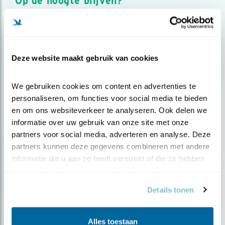
Op de hoogte blijven?
Meld je aan en ontvang nieuws, inspiratie, acties en tips
over vogels en activiteiten van Vogelbescherming.
AANMELDEN VOGELNIEUWS
Deze website maakt gebruik van cookies
Volg ons via social media
We gebruiken cookies om content en advertenties te 
personaliseren, om functies voor social media te bieden 
en om ons websiteverkeer te analyseren. Ook delen we 
informatie over uw gebruik van onze site met onze 
partners voor social media, adverteren en analyse. Deze 
partners kunnen deze gegevens combineren met andere 
informatie die u aan ze heeft verstrekt of die ze hebben 
verzameld op basis van uw gebruik van hun services.
Details tonen
Alles toestaan