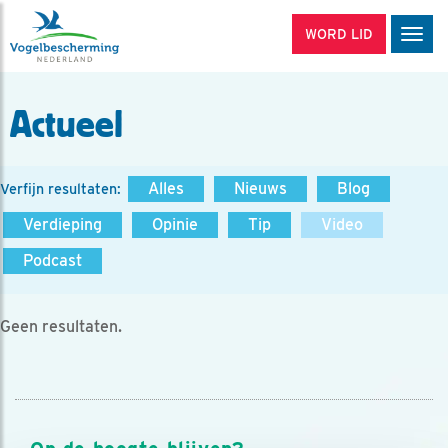
WORD LID
Men
Actueel
Alles
Nieuws
Blog
Verfijn resultaten:
Verdieping
Opinie
Tip
Video
Podcast
Geen resultaten.