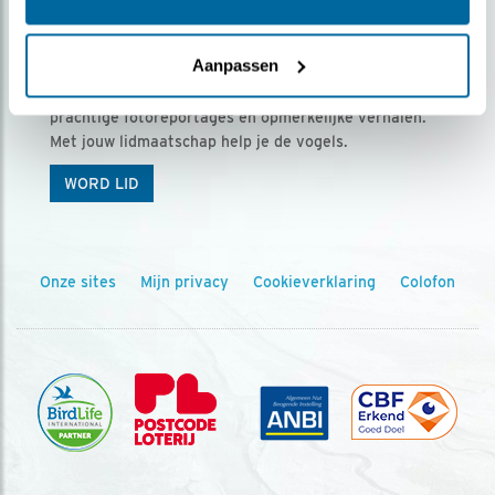
Ontvang 5 x Vogels voor € 36,00 per jaar
Aanpassen
Vogels is het tijdschrift voor onze leden, met
prachtige fotoreportages en opmerkelijke verhalen.
Met jouw lidmaatschap help je de vogels.
WORD LID
Onze sites
Mijn privacy
Cookieverklaring
Colofon