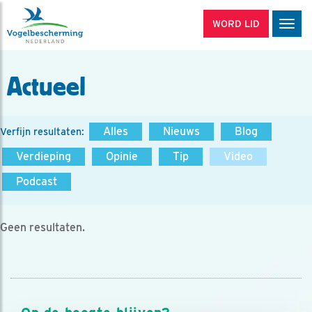
WORD LID
Men
Actueel
Alles
Nieuws
Blog
Verfijn resultaten:
Verdieping
Opinie
Tip
Video
Podcast
Geen resultaten.