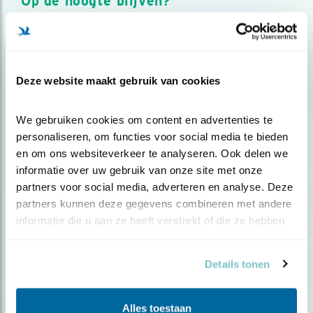
Op de hoogte blijven?
Meld je aan en ontvang nieuws, inspiratie, acties en tips
over vogels en activiteiten van Vogelbescherming.
AANMELDEN VOGELNIEUWS
Deze website maakt gebruik van cookies
Volg ons via social media
We gebruiken cookies om content en advertenties te 
personaliseren, om functies voor social media te bieden 
en om ons websiteverkeer te analyseren. Ook delen we 
informatie over uw gebruik van onze site met onze 
partners voor social media, adverteren en analyse. Deze 
partners kunnen deze gegevens combineren met andere 
informatie die u aan ze heeft verstrekt of die ze hebben 
verzameld op basis van uw gebruik van hun services.
Details tonen
Alles toestaan