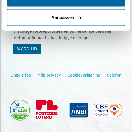
Ontvang 5 x Vogels voor € 36,00 per jaar
Aanpassen
Vogels is het tijdschrift voor onze leden, met
prachtige fotoreportages en opmerkelijke verhalen.
Met jouw lidmaatschap help je de vogels.
WORD LID
Onze sites
Mijn privacy
Cookieverklaring
Colofon