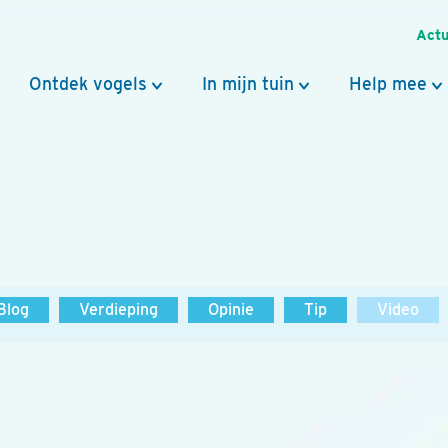
Actu
Ontdek vogels
In mijn tuin
Help mee
Blog
Verdieping
Opinie
Tip
Video