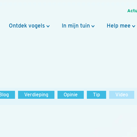
Actu
Ontdek vogels
In mijn tuin
Help mee
Blog
Verdieping
Opinie
Tip
Video