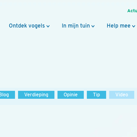
Actu
Ontdek vogels
In mijn tuin
Help mee
Blog
Verdieping
Opinie
Tip
Video