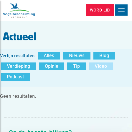
WORD LID
Men
Actueel
Alles
Nieuws
Blog
Verfijn resultaten:
Verdieping
Opinie
Tip
Video
Podcast
Geen resultaten.