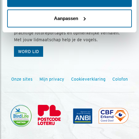
Ontvang 5 x Vogels voor € 36,00 per jaar
Aanpassen
Vogels is het tijdschrift voor onze leden, met
prachtige fotoreportages en opmerkelijke verhalen.
Met jouw lidmaatschap help je de vogels.
WORD LID
Onze sites
Mijn privacy
Cookieverklaring
Colofon