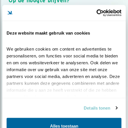
Op de hoogte blijven?
Meld je aan en ontvang nieuws, inspiratie, acties en tips
over vogels en activiteiten van Vogelbescherming.
AANMELDEN VOGELNIEUWS
Deze website maakt gebruik van cookies
Volg ons via social media
We gebruiken cookies om content en advertenties te 
personaliseren, om functies voor social media te bieden 
en om ons websiteverkeer te analyseren. Ook delen we 
informatie over uw gebruik van onze site met onze 
partners voor social media, adverteren en analyse. Deze 
partners kunnen deze gegevens combineren met andere 
informatie die u aan ze heeft verstrekt of die ze hebben 
verzameld op basis van uw gebruik van hun services.
Details tonen
Alles toestaan