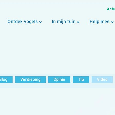
Actu
Ontdek vogels
In mijn tuin
Help mee
Blog
Verdieping
Opinie
Tip
Video