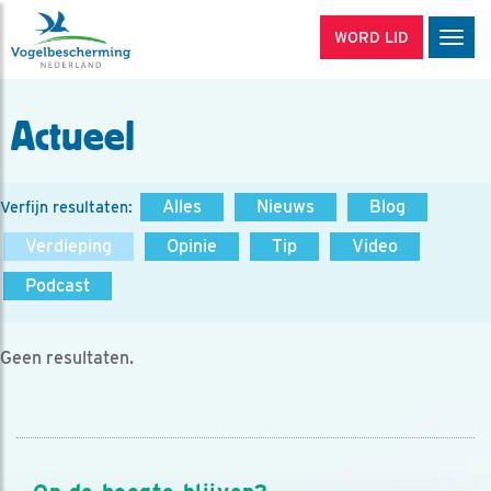
WORD LID
Men
Actueel
Alles
Nieuws
Blog
Verfijn resultaten:
Verdieping
Opinie
Tip
Video
Podcast
Geen resultaten.