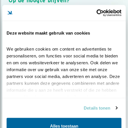
Op de hoogte blijven?
Meld je aan en ontvang nieuws, inspiratie, acties en tips
over vogels en activiteiten van Vogelbescherming.
AANMELDEN VOGELNIEUWS
Deze website maakt gebruik van cookies
Volg ons via social media
We gebruiken cookies om content en advertenties te 
personaliseren, om functies voor social media te bieden 
en om ons websiteverkeer te analyseren. Ook delen we 
informatie over uw gebruik van onze site met onze 
partners voor social media, adverteren en analyse. Deze 
partners kunnen deze gegevens combineren met andere 
informatie die u aan ze heeft verstrekt of die ze hebben 
verzameld op basis van uw gebruik van hun services.
Details tonen
Alles toestaan