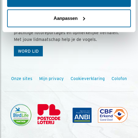
Ontvang 5 x Vogels voor € 36,00 per jaar
Aanpassen
Vogels is het tijdschrift voor onze leden, met
prachtige fotoreportages en opmerkelijke verhalen.
Met jouw lidmaatschap help je de vogels.
WORD LID
Onze sites
Mijn privacy
Cookieverklaring
Colofon