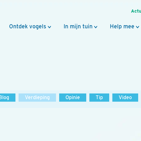
Actu
Ontdek vogels
In mijn tuin
Help mee
Blog
Verdieping
Opinie
Tip
Video