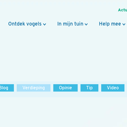
Actu
Ontdek vogels
In mijn tuin
Help mee
Blog
Verdieping
Opinie
Tip
Video