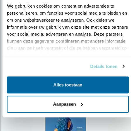
We gebruiken cookies om content en advertenties te 
personaliseren, om functies voor social media te bieden en 
om ons websiteverkeer te analyseren. Ook delen we 
Op de hoogte blijven?
informatie over uw gebruik van onze site met onze partners 
Meld je aan en ontvang nieuws, inspiratie, acties en tips
voor social media, adverteren en analyse. Deze partners 
over vogels en activiteiten van Vogelbescherming.
kunnen deze gegevens combineren met andere informatie 
die u aan ze heeft verstrekt of die ze hebben verzameld op 
AANMELDEN VOGELNIEUWS
basis van uw gebruik van hun services.
Details tonen
Volg ons via social media
Alles toestaan
Aanpassen