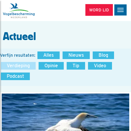
WORD LID
Men
Actueel
Alles
Nieuws
Blog
Verfijn resultaten:
Verdieping
Opinie
Tip
Video
Podcast