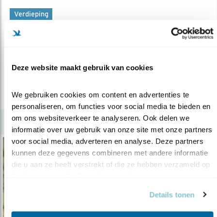
Verdieping
De wulpen van Staphorst
28.05.20
In 1982 ontdekte onze oud-collega hét
wulpenbolwerk van West-Europa.
Deze website maakt gebruik van cookies
We gebruiken cookies om content en advertenties te 
lees meer
personaliseren, om functies voor social media te bieden en 
om ons websiteverkeer te analyseren. Ook delen we 
informatie over uw gebruik van onze site met onze partners 
voor social media, adverteren en analyse. Deze partners 
kunnen deze gegevens combineren met andere informatie 
die u aan ze heeft verstrekt of die ze hebben verzameld op 
basis van uw gebruik van hun services.
Details tonen