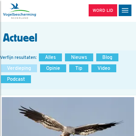
WORD LID
Men
Actueel
Alles
Nieuws
Blog
Verfijn resultaten:
Verdieping
Opinie
Tip
Video
Podcast