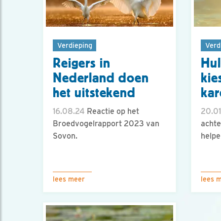
Verdieping
Verd
Reigers in
Hul
Nederland doen
kie
het uitstekend
kar
16.08.24
Reactie op het
20.01
Broedvogelrapport 2023 van
achte
Sovon.
helpe
lees meer
lees 