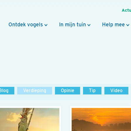
Actu
Ontdek vogels
In mijn tuin
Help mee
Blog
Verdieping
Opinie
Tip
Video