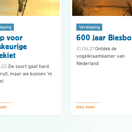
ieping
Verdieping
p voor
600 jaar Biesbo
skeurige
21.06.21
Ontdek de
ekiet
vogelkraamkamer van
Nederland
.22
De soort gaat hard
ruit, maar we kunnen ‘m
n!
meer
lees meer