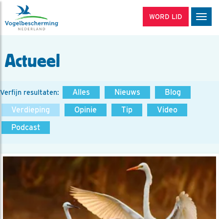
WORD LID
Men
Actueel
Alles
Nieuws
Blog
Verfijn resultaten:
Verdieping
Opinie
Tip
Video
Podcast