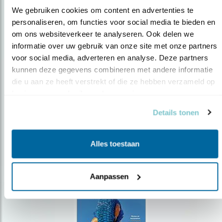
We gebruiken cookies om content en advertenties te 
personaliseren, om functies voor social media te bieden en 
om ons websiteverkeer te analyseren. Ook delen we 
Op de hoogte blijven?
informatie over uw gebruik van onze site met onze partners 
Meld je aan en ontvang nieuws, inspiratie, acties en tips
voor social media, adverteren en analyse. Deze partners 
over vogels en activiteiten van Vogelbescherming.
kunnen deze gegevens combineren met andere informatie 
die u aan ze heeft verstrekt of die ze hebben verzameld op 
AANMELDEN VOGELNIEUWS
basis van uw gebruik van hun services.
Details tonen
Volg ons via social media
Alles toestaan
Aanpassen