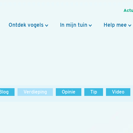
Actu
Ontdek vogels
In mijn tuin
Help mee
Blog
Verdieping
Opinie
Tip
Video