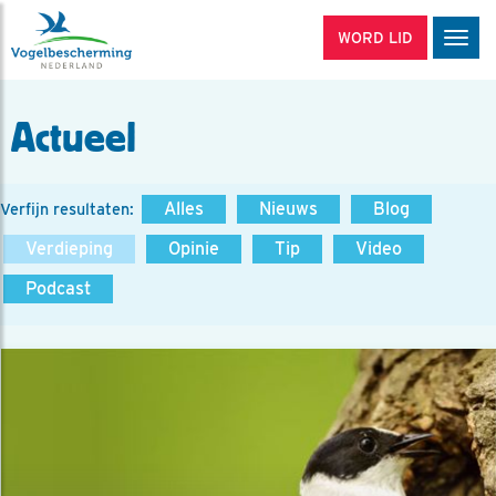
WORD LID
Men
Actueel
Alles
Nieuws
Blog
Verfijn resultaten:
Verdieping
Opinie
Tip
Video
Podcast