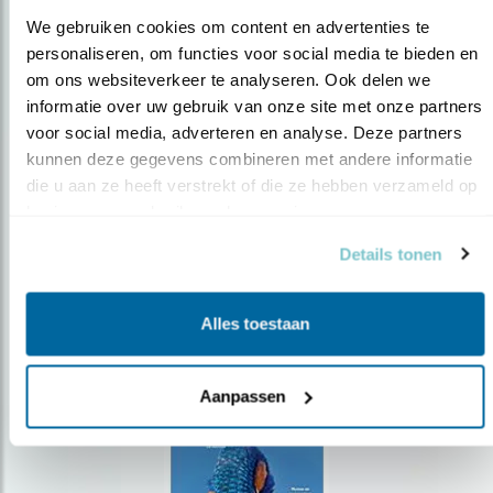
We gebruiken cookies om content en advertenties te 
personaliseren, om functies voor social media te bieden en 
om ons websiteverkeer te analyseren. Ook delen we 
Op de hoogte blijven?
informatie over uw gebruik van onze site met onze partners 
voor social media, adverteren en analyse. Deze partners 
Meld je aan en ontvang nieuws, inspiratie, acties en tips
over vogels en activiteiten van Vogelbescherming.
kunnen deze gegevens combineren met andere informatie 
die u aan ze heeft verstrekt of die ze hebben verzameld op 
AANMELDEN VOGELNIEUWS
basis van uw gebruik van hun services.
Details tonen
Volg ons via social media
Alles toestaan
Aanpassen